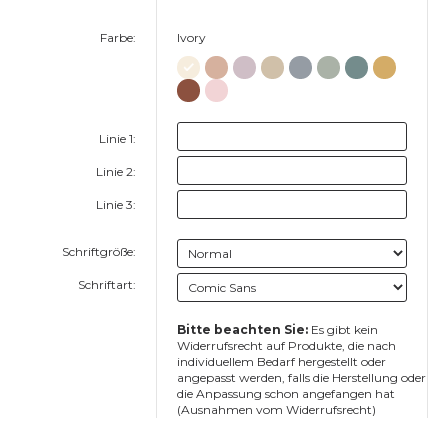
Farbe:
Ivory
Linie 1:
Linie 2:
Linie 3:
Schriftgröße:
Schriftart:
Bitte beachten Sie:
Es gibt kein
Widerrufsrecht auf Produkte, die nach
individuellem Bedarf hergestellt oder
angepasst werden, falls die Herstellung oder
die Anpassung schon angefangen hat
(Ausnahmen vom Widerrufsrecht)