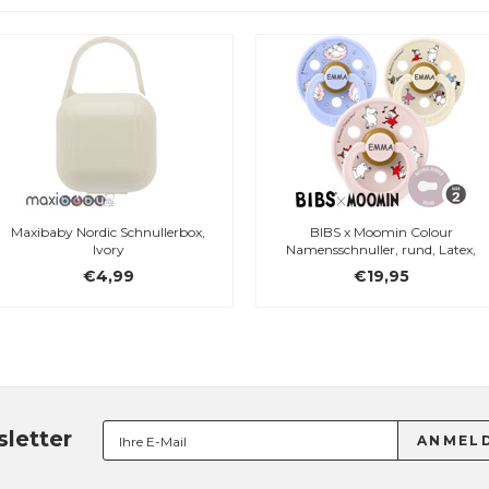
Maxibaby Nordic Schnullerbox,
BIBS x Moomin Colour
Ivory
Namensschnuller, rund, Latex,
Gr. 2
€4,99
€19,95
letter