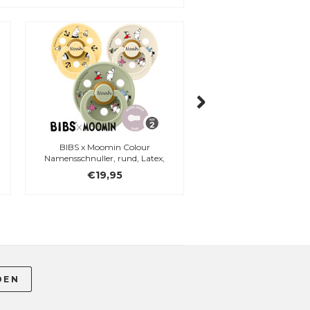
BIBS x Moomin Colour
BIBS x Moomins Schnu
Namensschnuller, rund, Latex,
(Ivory)
Gr. 2
€19,95
€16,95