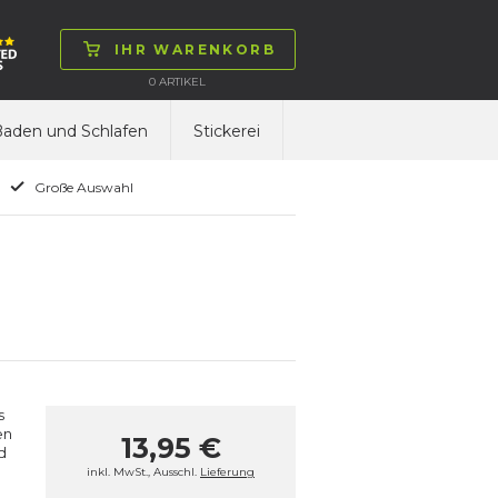
IHR WARENKORB
0
ARTIKEL
aden und Schlafen
Stickerei
Große Auswahl
s
en
13,95 €
d
inkl. MwSt., Ausschl.
Lieferung