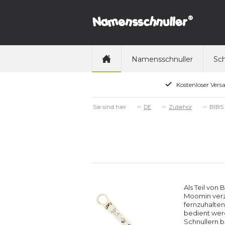
Namensschnuller
Sch
Kostenloser Vers
BIBS 
Sie sind hier
DE
Zubehör
Als Teil von
Moomin verzi
fernzuhalten
bedient werd
Schnullern b