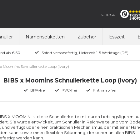
SEHR GUT
nuller
Namensetiketten
Zubehör
Esszeit
B
and ab € 50
Sofort versandfertig, Lieferzeit 1-5 Werktage (DE)
x Moomins Schnullerkette Loop (Ivory)
BIBS x Moomins Schnullerkette Loop (Ivory)
BPA-frei
PVC-frei
Phthalat-frei
 BIBS X MOOMIN ist diese Schnullerkette mit euren Lieblingsfiguren au
ert. Sie wurde entwickelt, um Schnuller in Reichweite und vom Bod
, und verfügt über einen praktischen Mechanismus, der mit einer Han
en kann, sowie einen flexiblen Silikonring, der sicher an allen BIBS-
efestigt werden kann.