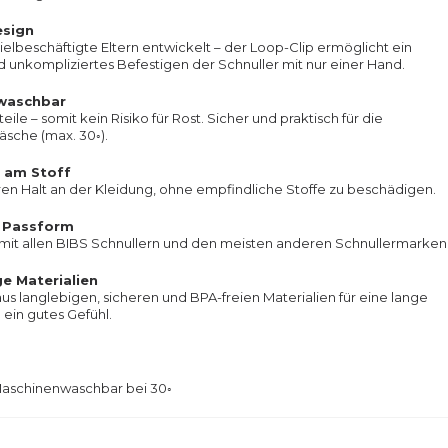
esign
 vielbeschäftigte Eltern entwickelt – der Loop-Clip ermöglicht ein
d unkompliziertes Befestigen der Schnuller mit nur einer Hand.
waschbar
eile – somit kein Risiko für Rost. Sicher und praktisch für die
sche (max. 30◦).
t am Stoff
ren Halt an der Kleidung, ohne empfindliche Stoffe zu beschädigen.
e Passform
mit allen BIBS Schnullern und den meisten anderen Schnullermarken
e Materialien
aus langlebigen, sicheren und BPA-freien Materialien für eine lange
ein gutes Gefühl.
M
aschinenwaschbar bei 30◦