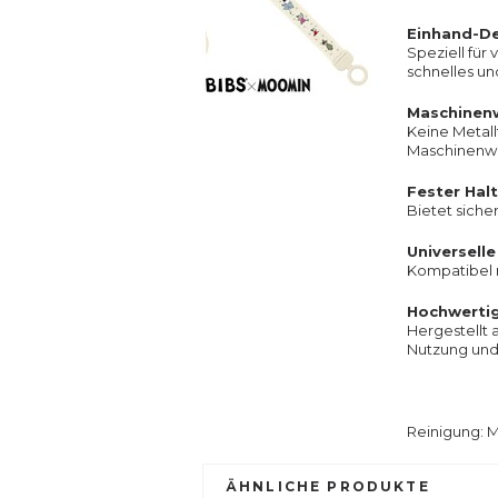
Einhand-D
Speziell für
schnelles un
Maschinen
Keine Metallt
Maschinenwä
Fester Hal
Bietet siche
Universell
Kompatibel 
Hochwertig
Hergestellt 
Nutzung und 
Reinigung: 
ÄHNLICHE PRODUKTE