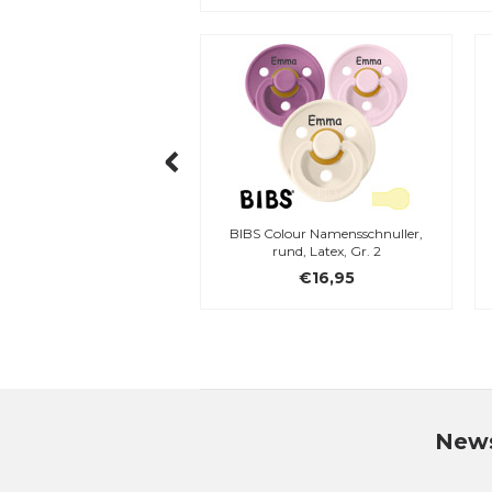
 Moomins Schnullerbox
BIBS Colour Namensschnuller,
(Ivory)
rund, Latex, Gr. 2
€16,95
€16,95
News