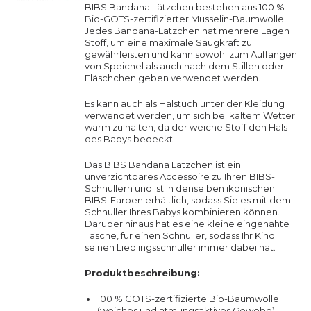
BIBS Bandana Lätzchen bestehen aus 100 %
Bio-GOTS-zertifizierter Musselin-Baumwolle.
Jedes Bandana-Lätzchen hat mehrere Lagen
Stoff, um eine maximale Saugkraft zu
gewährleisten und kann sowohl zum Auffangen
von Speichel als auch nach dem Stillen oder
Fläschchen geben verwendet werden.
Es kann auch als Halstuch unter der Kleidung
verwendet werden, um sich bei kaltem Wetter
warm zu halten, da der weiche Stoff den Hals
des Babys bedeckt.
Das BIBS Bandana Lätzchen ist ein
unverzichtbares Accessoire zu Ihren BIBS-
Schnullern und ist in denselben ikonischen
BIBS-Farben erhältlich, sodass Sie es mit dem
Schnuller Ihres Babys kombinieren können.
Darüber hinaus hat es eine kleine eingenähte
Tasche, für einen Schnuller, sodass Ihr Kind
seinen Lieblingsschnuller immer dabei hat.
Produktbeschreibung:
100 % GOTS-zertifizierte Bio-Baumwolle
(weiches und atmungsaktives Gewebe)