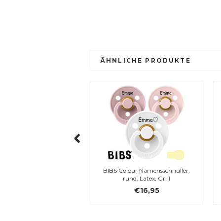
ÄHNLICHE PRODUKTE
ller,
BIBS Colour Namensschnuller,
MAM Original Na
rund, Latex, Gr. 1
Silikon,
€16,95
€11,