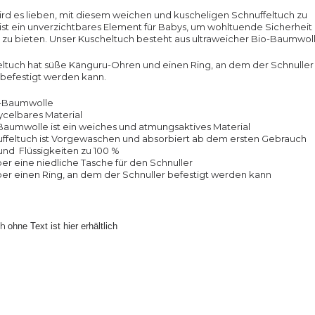
rd es lieben, mit diesem weichen und kuscheligen Schnuffeltuch zu
 ist ein unverzichtbares Element für Babys, um wohltuende Sicherheit
zu bieten. Unser Kuscheltuch besteht aus ultraweicher Bio-Baumwoll
eltuch hat süße Känguru-Ohren und einen Ring, an dem der Schnuller
befestigt werden kann.
o-Baumwolle
ycelbares Material
Baumwolle ist ein weiches und atmungsaktives Material
ffeltuch ist Vorgewaschen und absorbiert ab dem ersten Gebrauch
und Flüssigkeiten zu 100 %
ber eine niedliche Tasche für den Schnuller
ber einen Ring, an dem der Schnuller befestigt werden kann
ch
ohne Text ist
hier
erhältlich