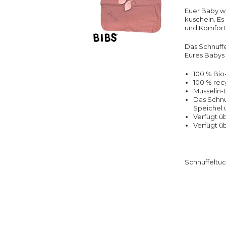
Euer Baby wi
kuscheln. Es
und Komfort 
Das Schnuff
Eures Babys 
100 % Bi
100 % rec
Musselin-
Das Schnu
Speichel 
Verfügt ü
Verfügt ü
Schnuffeltu