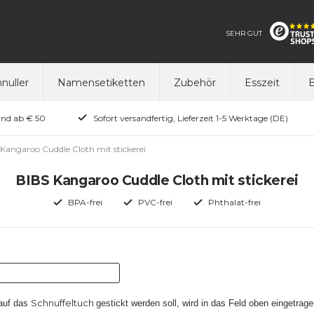
SEHR GUT
nuller
Namensetiketten
Zubehör
Esszeit
B
and ab € 50
Sofort versandfertig, Lieferzeit 1-5 Werktage (DE)
Kangaroo Cuddle Cloth mit stickerei
BIBS Kangaroo Cuddle Cloth mit stickerei
BPA-frei
PVC-frei
Phthalat-frei
Schnuffeltuch
 auf das
gestickt werden soll, wird in das Feld oben eingetrage