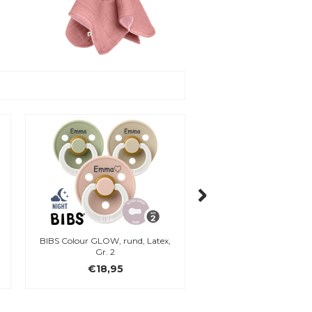
our GLOW, rund, Latex,
BIBS Boheme Namensschnuller,
Gr. 2
rund, Latex, Gr. 2
€18,95
€18,95