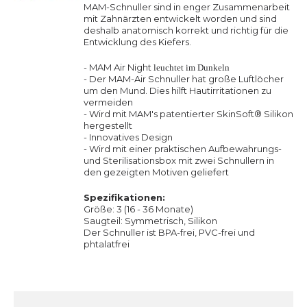
MAM-Schnuller sind in enger Zusammenarbeit
mit Zahnärzten entwickelt worden und sind
deshalb anatomisch korrekt und richtig für die
Entwicklung des Kiefers.
- MAM Air Night
leuchtet im Dunkeln
- Der MAM-Air Schnuller hat große Luftlöcher
um den Mund. Dies hilft Hautirritationen zu
vermeiden
- Wird mit MAM's patentierter
SkinSoft
® Silikon
hergestellt
- Innovatives Design
- Wird mit einer praktischen Aufbewahrungs-
und Sterilisationsbox mit zwei Schnullern in
den gezeigten Motiven geliefert
Spezifikationen:
Größe: 3 (16 - 36 Monate)
Saugteil: Symmetrisch, Silikon
Der Schnuller ist BPA-frei, PVC-frei und
phtalatfrei