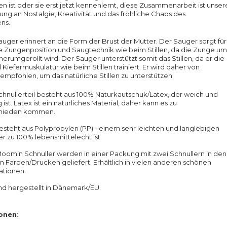
 ist oder sie erst jetzt kennenlernt, diese Zusammenarbeit ist unser
ung an Nostalgie, Kreativität und das fröhliche Chaos des
ns.
uger erinnert an die Form der Brust der Mutter. Der Sauger sorgt für
e Zungenposition und Saugtechnik wie beim Stillen, da die Zunge um
erumgerollt wird. Der Sauger unterstützt somit das Stillen, da er die
Kiefermuskulatur wie beim Stillen trainiert. Er wird daher von
pfohlen, um das natürliche Stillen zu unterstützen.
hnullerteil besteht aus 100% Naturkautschuk/Latex, der weich und
st. Latex ist ein natürliches Material, daher kann es zu
chieden kommen.
esteht aus Polypropylen (PP) - einem sehr leichten und langlebigen
er zu 100% lebensmittelecht ist.
oomin Schnuller werden in einer Packung mit zwei Schnullern in den
 Farben/Drucken geliefert. Erhältlich in vielen anderen schönen
tionen.
d hergestellt in Dänemark/EU.
ionen
: