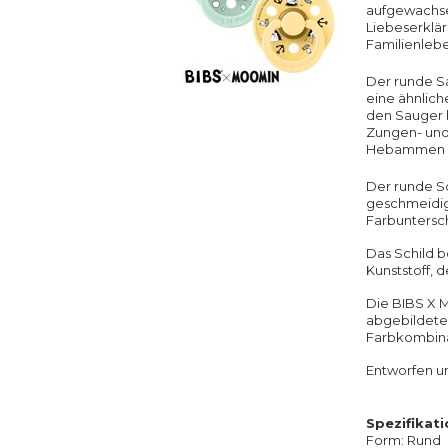
aufgewachsen
Liebeserklär
Familienlebe
Der runde Sa
eine ähnlich
den Sauger h
Zungen- und 
Hebammen em
Der runde Sc
geschmeidig i
Farbunters
Das Schild b
Kunststoff, d
Die BIBS X M
abgebildeten
Farbkombina
Entworfen un
Spezifikat
Form: Rund