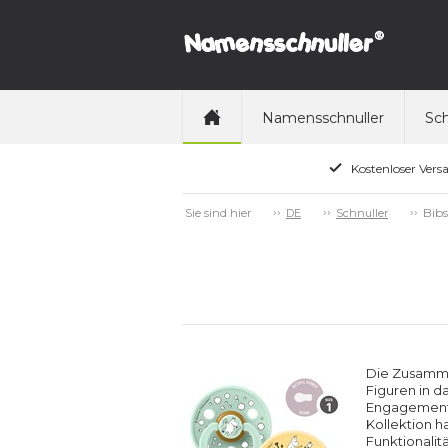
Namensschnuller
Sch
Kostenloser Vers
Bibs
Sie sind hier
DE
Schnuller
Die Zusamme
Figuren in 
Engagement 
Kollektion h
Funktionalit