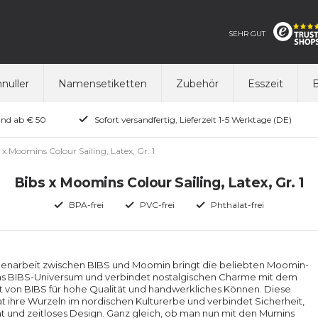
SEHR GUT
nuller
Namensetiketten
Zubehör
Esszeit
B
and ab € 50
Sofort versandfertig, Lieferzeit 1-5 Werktage (DE)
 x Moomins Colour Sailing, Latex, Gr. 1
Bibs x Moomins Colour Sailing, Latex, Gr. 1
BPA-frei
PVC-frei
Phthalat-frei
narbeit zwischen BIBS und Moomin bringt die beliebten Moomin-
das BIBS-Universum und verbindet nostalgischen Charme mit dem
von BIBS für hohe Qualität und handwerkliches Können. Diese
at ihre Wurzeln im nordischen Kulturerbe und verbindet Sicherheit,
ät und zeitloses Design. Ganz gleich, ob man nun mit den Mumins