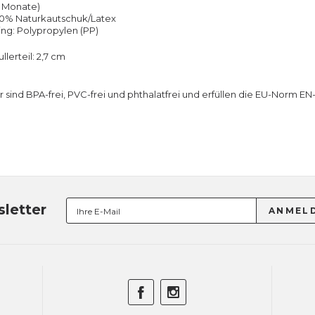
6 Monate)
100% Naturkautschuk/Latex
ing: Polypropylen (PP)
lerteil: 2,7 cm
r sind BPA-frei, PVC-frei und phthalatfrei und erfüllen die EU-Norm EN
letter