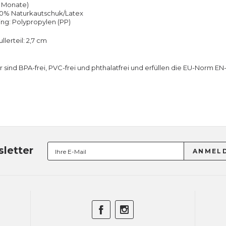
6 Monate)
100% Naturkautschuk/Latex
ing: Polypropylen (PP)
lerteil: 2,7 cm
r sind BPA-frei, PVC-frei und phthalatfrei und erfüllen die EU-Norm EN
letter