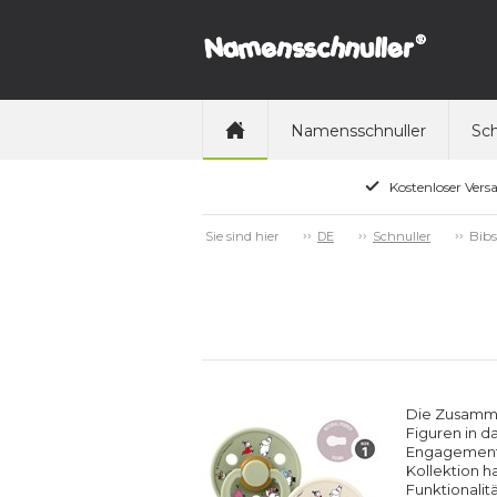
Namensschnuller
Sch
Kostenloser Vers
Bibs
Sie sind hier
DE
Schnuller
Die Zusamme
Figuren in 
Engagement 
Kollektion h
Funktionalit