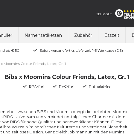
SEHR GUT
nuller
Namensetiketten
Zubehör
Esszeit
B
and ab € 50
Sofort versandfertig, Lieferzeit 1-5 Werktage (DE)
 x Moomins Colour Friends, Latex, Gr. 1
Bibs x Moomins Colour Friends, Latex, Gr. 1
BPA-frei
PVC-frei
Phthalat-frei
narbeit zwischen BIBS und Moomin bringt die beliebten Moomin-
das BIBS-Universum und verbindet nostalgischen Charme mit dem
von BIBS für hohe Qualität und handwerkliches Können. Diese
at ihre Wurzeln im nordischen Kulturerbe und verbindet Sicherheit,
ät und zeitloses Design. Ganz gleich, ob man nun mit den Mumins