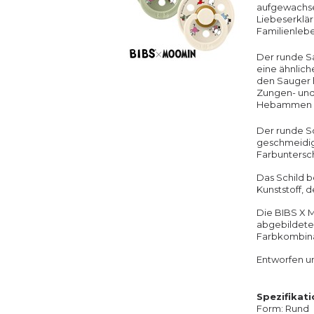
aufgewachsen
Liebeserklär
Familienlebe
Der runde Sa
eine ähnlich
den Sauger h
Zungen- und 
Hebammen em
Der runde Sc
geschmeidig i
Farbunters
Das Schild b
Kunststoff, d
Die BIBS X M
abgebildeten
Farbkombina
Entworfen un
Spezifikat
Form: Rund