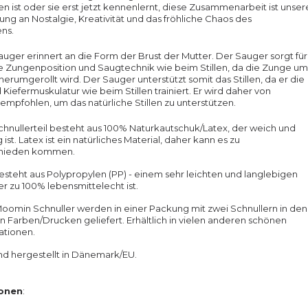
 ist oder sie erst jetzt kennenlernt, diese Zusammenarbeit ist unser
ung an Nostalgie, Kreativität und das fröhliche Chaos des
ns.
uger erinnert an die Form der Brust der Mutter. Der Sauger sorgt für
e Zungenposition und Saugtechnik wie beim Stillen, da die Zunge um
erumgerollt wird. Der Sauger unterstützt somit das Stillen, da er die
Kiefermuskulatur wie beim Stillen trainiert. Er wird daher von
pfohlen, um das natürliche Stillen zu unterstützen.
hnullerteil besteht aus 100% Naturkautschuk/Latex, der weich und
st. Latex ist ein natürliches Material, daher kann es zu
chieden kommen.
esteht aus Polypropylen (PP) - einem sehr leichten und langlebigen
er zu 100% lebensmittelecht ist.
oomin Schnuller werden in einer Packung mit zwei Schnullern in den
 Farben/Drucken geliefert. Erhältlich in vielen anderen schönen
tionen.
d hergestellt in Dänemark/EU.
ionen
: