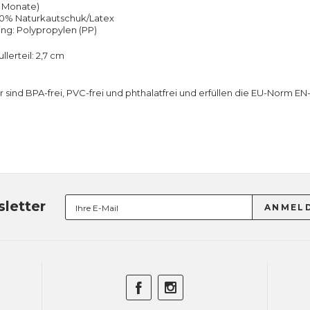
6 Monate)
100% Naturkautschuk/Latex
ing: Polypropylen (PP)
lerteil: 2,7 cm
r sind BPA-frei, PVC-frei und phthalatfrei und erfüllen die EU-Norm EN
letter