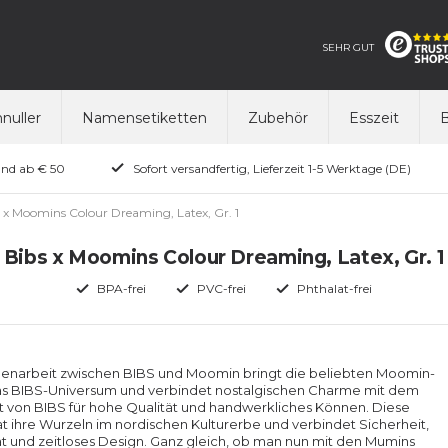
SEHR GUT
nuller
Namensetiketten
Zubehör
Esszeit
B
and ab € 50
Sofort versandfertig, Lieferzeit 1-5 Werktage (DE)
 x Moomins Colour Dreaming, Latex, Gr. 1
Bibs x Moomins Colour Dreaming, Latex, Gr. 1
BPA-frei
PVC-frei
Phthalat-frei
narbeit zwischen BIBS und Moomin bringt die beliebten Moomin-
das BIBS-Universum und verbindet nostalgischen Charme mit dem
von BIBS für hohe Qualität und handwerkliches Können. Diese
at ihre Wurzeln im nordischen Kulturerbe und verbindet Sicherheit,
ät und zeitloses Design. Ganz gleich, ob man nun mit den Mumins