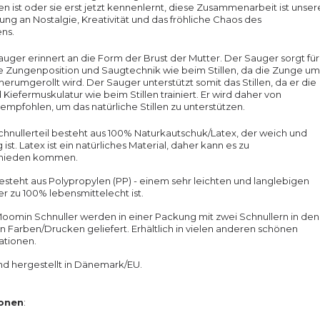
 ist oder sie erst jetzt kennenlernt, diese Zusammenarbeit ist unser
ung an Nostalgie, Kreativität und das fröhliche Chaos des
ns.
uger erinnert an die Form der Brust der Mutter. Der Sauger sorgt für
e Zungenposition und Saugtechnik wie beim Stillen, da die Zunge um
erumgerollt wird. Der Sauger unterstützt somit das Stillen, da er die
Kiefermuskulatur wie beim Stillen trainiert. Er wird daher von
pfohlen, um das natürliche Stillen zu unterstützen.
hnullerteil besteht aus 100% Naturkautschuk/Latex, der weich und
st. Latex ist ein natürliches Material, daher kann es zu
chieden kommen.
esteht aus Polypropylen (PP) - einem sehr leichten und langlebigen
er zu 100% lebensmittelecht ist.
oomin Schnuller werden in einer Packung mit zwei Schnullern in den
 Farben/Drucken geliefert. Erhältlich in vielen anderen schönen
tionen.
d hergestellt in Dänemark/EU.
ionen
: