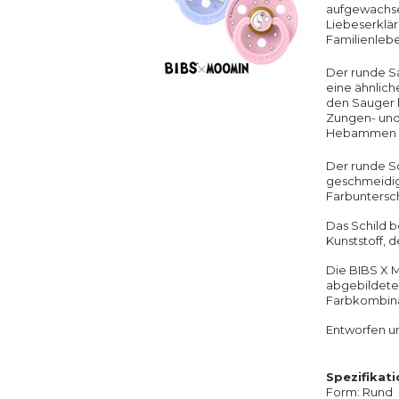
aufgewachsen
Liebeserklär
Familienlebe
Der runde Sa
eine ähnlich
den Sauger h
Zungen- und 
Hebammen em
Der runde Sc
geschmeidig i
Farbunters
Das Schild b
Kunststoff, d
Die BIBS X M
abgebildeten
Farbkombina
Entworfen un
Spezifikat
Form: Rund