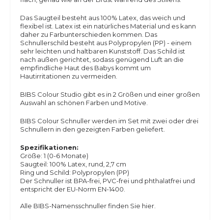
Das Saugteil besteht aus 100% Latex, das weich und
flexibel ist. Latex ist ein natürliches Material und es kann
daher zu Farbunterschieden kommen. Das
Schnullerschild besteht aus Polypropylen (PP) - einem
sehr leichten und haltbaren Kunststoff. Das Schild ist
nach außen gerichtet, sodass genügend Luft an die
empfindliche Haut des Babys kommt um
Hautirritationen zu vermeiden.
BIBS Colour Studio gibt es in 2 Größen und einer großen
Auswahl an schönen Farben und Motive.
BIBS Colour Schnuller werden im Set mit zwei oder drei
Schnullern in den gezeigten Farben geliefert.
Spezifikationen:
Größe: 1 (0-6 Monate)
Saugteil: 100% Latex, rund, 2,7 cm
Ring und Schild: Polypropylen (PP)
Der Schnuller ist BPA-frei, PVC-frei und phthalatfrei und
entspricht der EU-Norm EN-1400.
Alle BIBS-Namensschnuller finden Sie hier.