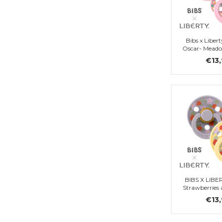
Bibs x Libe
Oscar- Mead
Mix, G
€13
BIBS X LIBE
Strawberries
- Pale Butte
€13