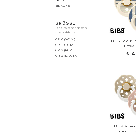
LATEX
SILIKONE
GRÖSSE
Die Größenangaben
sind indikativ
GR. 0 (0-2 M.)
BIBS Colour S
GR. 1 (0-6 M.)
Latex, 
GR. 2 (6+ M.)
€12
GR. 3 (16-36 M.)
BIBS Bohe
rund, Late