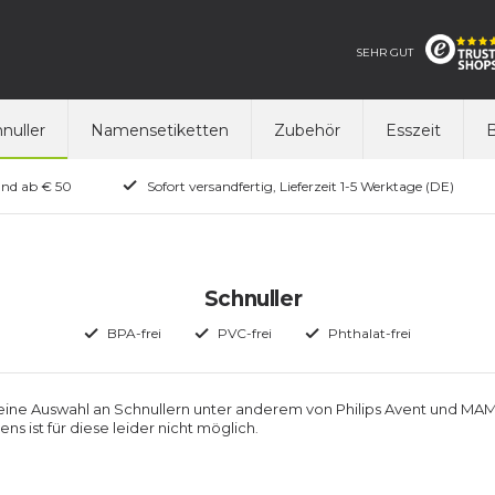
SEHR GUT
nuller
Namensetiketten
Zubehör
Esszeit
B
and ab € 50
Sofort versandfertig, Lieferzeit 1-5 Werktage (DE)
Schnuller
BPA-frei
PVC-frei
Phthalat-frei
 eine Auswahl an Schnullern unter anderem von Philips Avent und MA
ns ist für diese leider nicht möglich
.