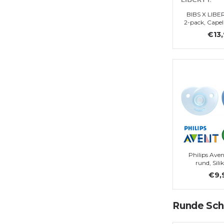
BIBS X LIBE
2-pack, Capel
Gr. 
€13
Philips Aven
rund, Sili
€9,
Runde Schn