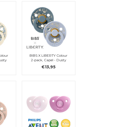
olour
BIBS X LIBERTY Colour
Dusty
2-pack, Capel - Dusty
1
Blue Mix, Gr. 1
€13,95