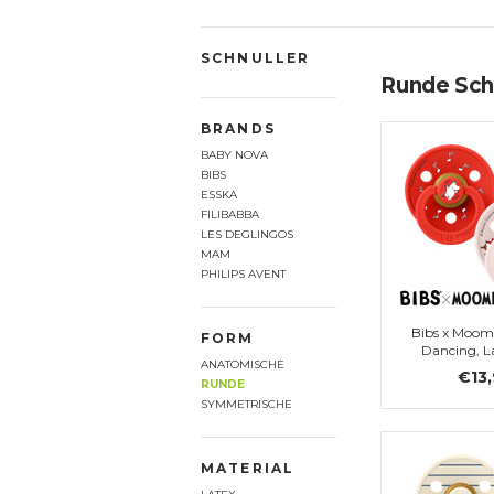
SCHNULLER
Runde Schn
BRANDS
BABY NOVA
BIBS
ESSKA
FILIBABBA
LES DEGLINGOS
MAM
PHILIPS AVENT
Bibs x Moom
FORM
Dancing, La
ANATOMISCHE
€13
RUNDE
SYMMETRISCHE
MATERIAL