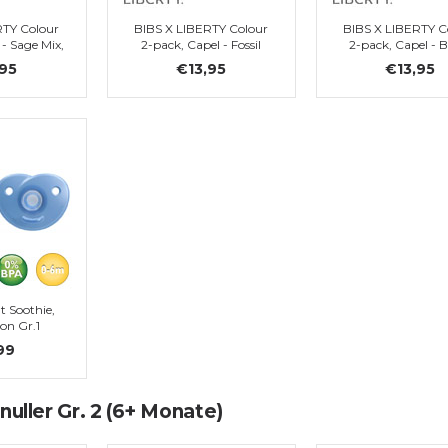
RTY Colour
BIBS X LIBERTY Colour
BIBS X LIBERTY C
 - Sage Mix,
2-pack, Capel - Fossil
2-pack, Capel - 
1
Grey Mix, Gr. 1
Mix, Gr. 1
,95
€13,95
€13,95
t Soothie,
kon Gr.1
99
uller Gr. 2 (6+ Monate)