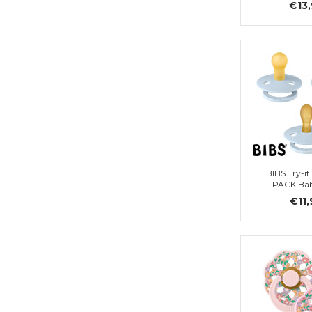
€13
BIBS Try-it
PACK Bab
€11,