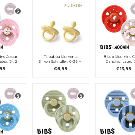
ins Colour
Filibabba Moments
Bibs x Moomins C
tex, Gr. 2
Silikon Schnuller, 0-36 M.
Dancing, Latex, G
,95
€6,99
€13,95