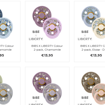
RTY Colour
BIBS X LIBERTY Colour
BIBS X LIBERTY C
hamomile
2-pack, Chamomile
2-pack, Eloise - 
 Blue Mix,
Lawn - Violet Sky Mix, Gr.
Blue Mix, Gr. 
,95
€13,95
€13,95
1
1