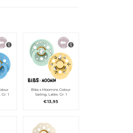
olour
Bibs x Moomins Colour
 Gr. 1
Sailing, Latex, Gr. 1
€13,95