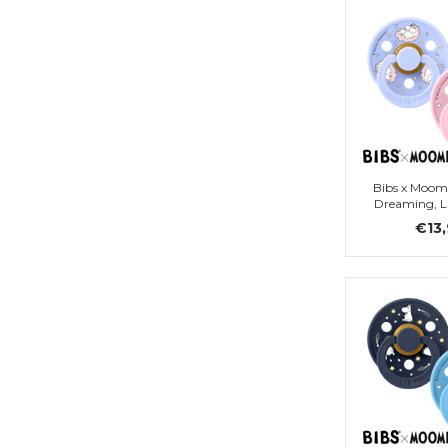
Bibs x Moom
Dreaming, La
€13