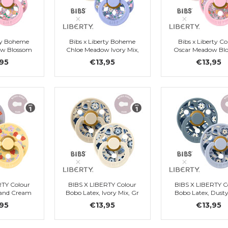
rty Boheme
Bibs x Liberty Boheme
Bibs x Liberty Co
ow Blossom
Chloe Meadow Ivory Mix,
Oscar Meadow Bl
r. 1
latex, Gr. 1
Mix, Latex, Gr.
,95
€13,95
€13,95
RTY Colour
BIBS X LIBERTY Colour
BIBS X LIBERTY C
 and Cream
Bobo Latex, Ivory Mix, Gr
Bobo Latex, Dusty
r Mix, Gr 1
1
Mix, Gr 1
,95
€13,95
€13,95