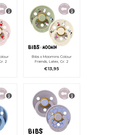
olour
Bibs x Moomins Colour
r. 2
Friends, Latex, Gr. 2
€13,95