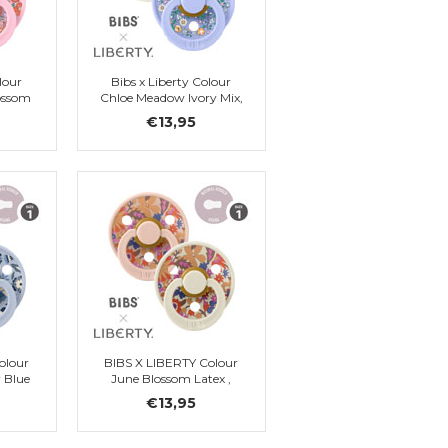
lour
Bibs x Liberty Colour
ossom
Chloe Meadow Ivory Mix,
 1
Latex, Gr. 1
€13,95
olour
BIBS X LIBERTY Colour
 Blue
June Blossom Latex ,
Blush Mix, Gr 1
€13,95