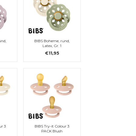
und,
BIBS Boheme, rund,
Latex, Gr. 1
€11,95
ur 3
BIBS Try-it Colour 3
PACK Blush