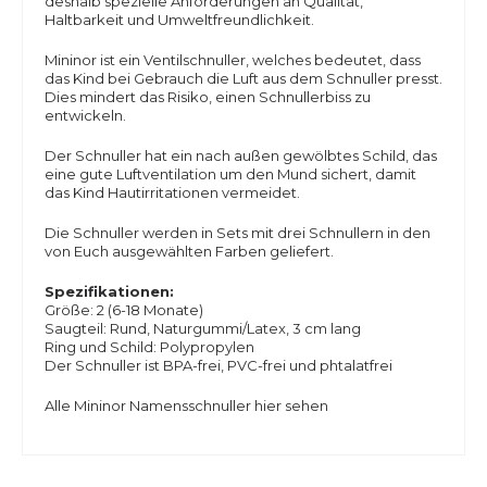
deshalb spezielle Anforderungen an Qualität,
Haltbarkeit und Umweltfreundlichkeit.
Mininor ist ein Ventilschnuller, welches bedeutet, dass
das Kind bei Gebrauch die Luft aus dem Schnuller presst.
Dies mindert das Risiko, einen Schnullerbiss zu
entwickeln.
Der Schnuller hat ein nach außen gewölbtes Schild, das
eine gute Luftventilation um den Mund sichert, damit
das Kind Hautirritationen vermeidet.
Die Schnuller werden in Sets mit drei Schnullern in den
von Euch ausgewählten Farben geliefert.
Spezifikationen:
Größe: 2 (6-18 Monate)
Saugteil: Rund, Naturgummi/Latex, 3 cm lang
Ring und Schild: Polypropylen
Der Schnuller ist BPA-frei, PVC-frei und phtalatfrei
Alle
Mininor Namensschnuller
hier sehen