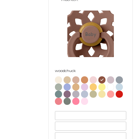
Baby
woodchuck