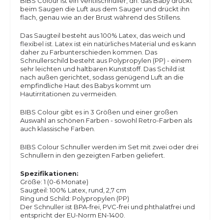
BIBS Colour ist ein Ventilschnuller, dh. das Baby drückt
beim Saugen die Luft aus dem Sauger und drückt ihn
flach, genau wie an der Brust während des Stillens.
Das Saugteil besteht aus 100% Latex, das weich und
flexibel ist. Latex ist ein natürliches Material und es kann
daher zu Farbunterschieden kommen. Das
Schnullerschild besteht aus Polypropylen (PP) - einem
sehr leichten und haltbaren Kunststoff. Das Schild ist
nach außen gerichtet, sodass genügend Luft an die
empfindliche Haut des Babys kommt um
Hautirritationen zu vermeiden.
BIBS Colour gibt es in 3 Größen und einer großen
Auswahl an schönen Farben - sowohl Retro-Farben als
auch klassische Farben.
BIBS Colour Schnuller werden im Set mit zwei oder drei
Schnullern in den gezeigten Farben geliefert.
Spezifikationen:
Größe: 1 (0-6 Monate)
Saugteil: 100% Latex, rund, 2,7 cm
Ring und Schild: Polypropylen (PP)
Der Schnuller ist BPA-frei, PVC-frei und phthalatfrei und
entspricht der EU-Norm EN-1400.