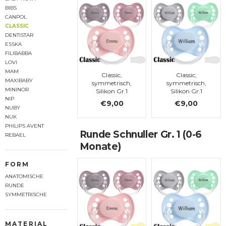
BIBS
CANPOL
CLASSIC
DENTISTAR
ESSKA
FILIBABBA
LOVI
MAM
Classic,
Classic,
MAXIBABY
symmetrisch,
symmetrisch,
MININOR
Silikon Gr.1
Silikon Gr.1
NIP
€9,00
€9,00
NUBY
NUK
PHILIPS AVENT
Runde Schnuller Gr. 1 (0-6
REBAEL
Monate)
FORM
ANATOMISCHE
RUNDE
SYMMETRISCHE
MATERIAL