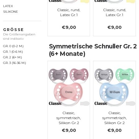
LATEX
Classic, rund,
Classic, rund,
SILIKONE
Latex Gr.1
Latex Gr.1
€9,00
€9,00
GRÖSSE
Die Größenangaben
sind indikativ
Symmetrische Schnuller Gr. 2
GR. 0 (0-2 M.)
GR. 1 (0-6 M.)
(6+ Monate)
GR. 2 (6+ M.)
GR. 3 (16-36 M.)
Classic,
Classic,
symmetrisch,
symmetrisch,
Silikon Gr.2
Silikon Gr.2
€9,00
€9,00