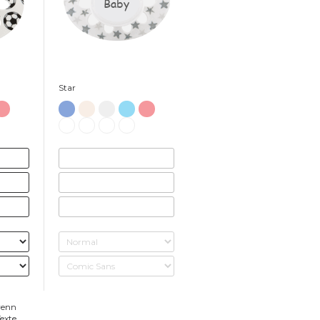
Baby
Star
wenn
exte