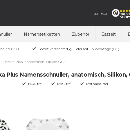
SEHR GUT
nuller
Namensetiketten
Zubehör
Esszeit
B
and ab € 50
Sofort versandfertig, Lieferzeit 1-5 Werktage (DE)
Esska Plus, anatomisch, Silikon Gr.2
a Plus Namensschnuller, anatomisch, Silikon, 
BPA-frei
PVC-frei
Phthalat-frei