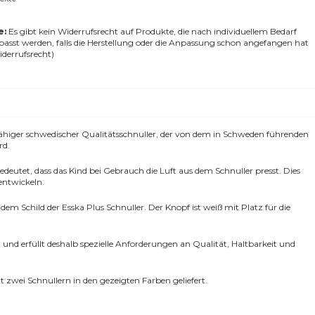
.
e:
Es gibt kein Widerrufsrecht auf Produkte, die nach individuellem Bedarf
epasst werden, falls die Herstellung oder die Anpassung schon angefangen hat
errufsrecht)
erfähiger schwedischer Qualitätsschnuller, der von dem in Schweden führenden
rd.
 bedeutet, dass das Kind bei Gebrauch die Luft aus dem Schnuller presst. Dies
 entwickeln.
m Schild der Esska Plus Schnuller. Der Knopf ist weiß mit Platz für die
und erfüllt deshalb spezielle Anforderungen an Qualität, Haltbarkeit und
 zwei Schnullern in den gezeigten Farben geliefert.