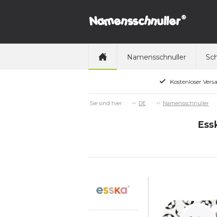
Namensschnuller
Sch
Kostenloser Vers
Sie sind hier
DE
Namensschnuller
Essk