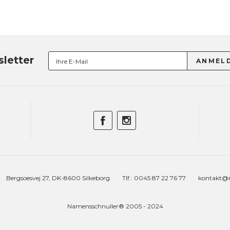
letter
Bergsoesvej 27, DK-8600 Silkeborg
Tlf.: 0045 87 22 76 77
kontakt@n
Namensschnuller® 2005 - 2024