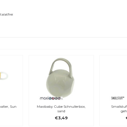
talatfrei
Maxibaby Cube Schnullerbox,
Smallstuff Schnullerkette,
sand
gehäkelt, rosa
€3,49
€9,00