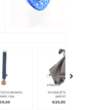
Smallstuff Schnuffeltuch,
Elodie Details Schnuller
gestrickt, grau
Playful Pepe Pat
€20,30
€29,00
€12,90