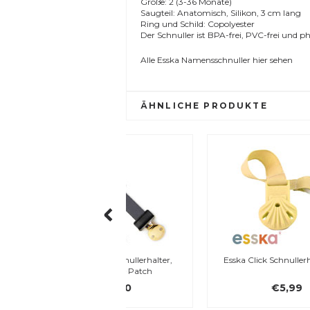
Größe: 2 (3-36 Monate)
Saugteil: Anatomisch, Silikon, 3 cm lang
Ring und Schild: Copolyester
Der Schnuller ist BPA-frei, PVC-frei und ph
Alle
Esska Namensschnuller
hier sehen
ÄHNLICHE PRODUKTE
 Details Schnullerhalter,
Esska Click Schnullerhalter, Sun
layful Pepe Patch
€12,90
€5,99