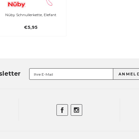
Nûby Schnullerkette, Elefant
€5,95
letter