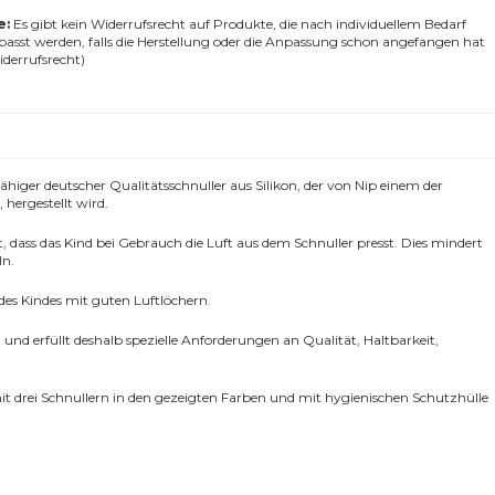
e:
Es gibt kein Widerrufsrecht auf Produkte, die nach individuellem Bedarf
epasst werden, falls die Herstellung oder die Anpassung schon angefangen hat
errufsrecht)
fähiger deutscher Qualitätsschnuller aus Silikon, der von Nip einem der
hergestellt wird.
et, dass das Kind bei Gebrauch die Luft aus dem Schnuller presst. Dies mindert
ln.
 des Kindes mit guten Luftlöchern.
und erfüllt deshalb spezielle Anforderungen an Qualität, Haltbarkeit,
t drei Schnullern in den gezeigten Farben und mit hygienischen Schutzhülle