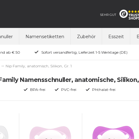
SEHR GUT
nuller
Namensetiketten
Zubehör
Esszeit
B
and ab € 50
Sofort versandfertig, Lieferzeit 1-5 Werktage (DE)
Nip Family, anatomisch, Silikon, Gr. 1
Family Namensschnuller, anatomische, Silikon, 
BPA-frei
PVC-frei
Phthalat-frei