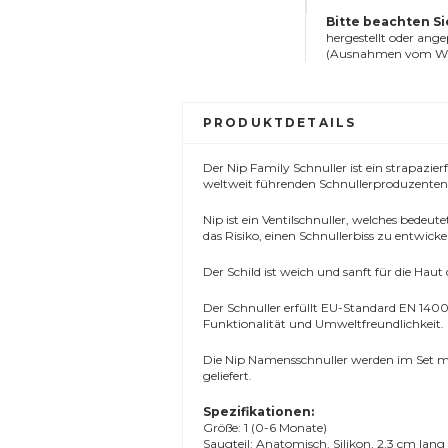
Bitte beachten Si
hergestellt oder ang
(Ausnahmen vom Wid
PRODUKTDETAILS
Der Nip Family Schnuller ist ein strapazier
weltweit führenden Schnullerproduzenten, 
Nip ist ein Ventilschnuller, welches bedeut
das Risiko, einen Schnullerbiss zu entwicke
Der Schild ist weich und sanft für die Haut
Der Schnuller erfüllt EU-Standard EN 1400 
Funktionalität und Umweltfreundlichkeit.
Die Nip Namensschnuller werden im Set mi
geliefert.
Spezifikationen:
Größe: 1 (0-6 Monate)
Saugteil: Anatomisch, Silikon, 2,3 cm lang