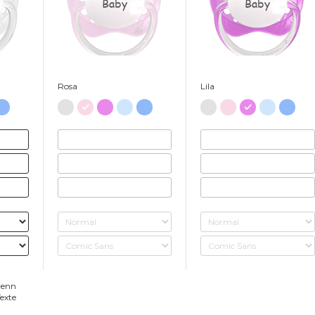
Baby
Baby
Rosa
Lila
wenn
exte
.