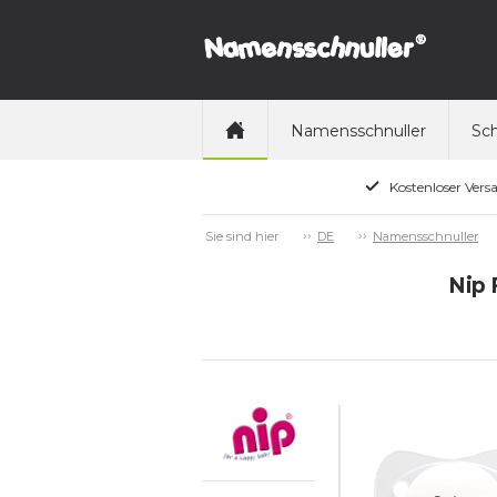
Namensschnuller
Sch
Kostenloser Vers
Sie sind hier
DE
Namensschnuller
Nip 