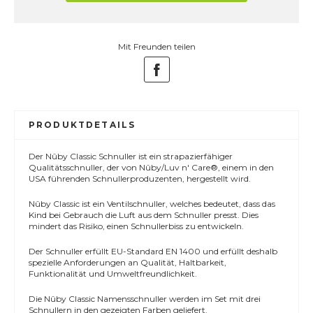
Mit Freunden teilen
PRODUKTDETAILS
Der Nûby Classic Schnuller ist ein strapazierfähiger
Qualitätsschnuller, der von Nûby/Luv n' Care®, einem in den
USA führenden Schnullerproduzenten, hergestellt wird.
Nûby Classic ist ein Ventilschnuller, welches bedeutet, dass das
Kind bei Gebrauch die Luft aus dem Schnuller presst. Dies
mindert das Risiko, einen Schnullerbiss zu entwickeln.
Der Schnuller erfüllt EU-Standard EN 1400 und erfüllt deshalb
spezielle Anforderungen an Qualität, Haltbarkeit,
Funktionalität und Umweltfreundlichkeit.
Die Nûby Classic Namensschnuller werden im Set mit drei
Schnullern in den gezeigten Farben geliefert.