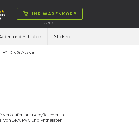
IHR WARENKORB
0
ARTIKEL
aden und Schlafen
Stickerei
Große Auswahl
r verkaufen nur Babyflaschen in
rei von BPA, PVC und Phthalaten.