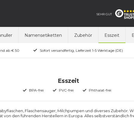
SEHR GUT
nuller
Namensetiketten
Zubehör
Esszeit
B
and ab € 50
Sofort versandfertig, Lieferzeit 1-5 Werktage (DE)
Esszeit
BPA-frei
PVC-frei
Phthalat-frei
 Babyflaschen, Flaschensauger, Milchpumpen und diverses Zubehör. Wi
ät von den führenden Herstellern in Europa. Alles selbstverständlich f