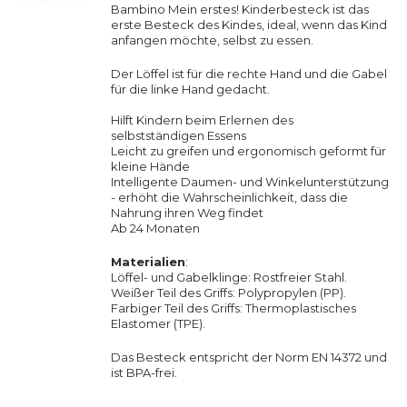
Bambino Mein erstes! Kinderbesteck ist das
erste Besteck des Kindes, ideal, wenn das Kind
anfangen möchte, selbst zu essen.
Der Löffel ist für die rechte Hand und die Gabel
für die linke Hand gedacht.
Hilft Kindern beim Erlernen des
selbstständigen Essens
Leicht zu greifen und ergonomisch geformt für
kleine Hände
Intelligente Daumen- und Winkelunterstützung
- erhöht die Wahrscheinlichkeit, dass die
Nahrung ihren Weg findet
Ab 24 Monaten
Materialien
:
Löffel- und Gabelklinge: Rostfreier Stahl.
Weißer Teil des Griffs: Polypropylen (PP).
Farbiger Teil des Griffs: Thermoplastisches
Elastomer (TPE).
Das Besteck entspricht der Norm EN 14372 und
ist BPA-frei.