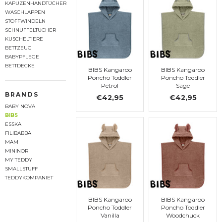
KAPUZENHANDTÜCHER
WASCHLAPPEN
STOFFWINDELN
SCHNUFFELTÜCHER
KUSCHELTIERE
BETTZEUG
BABYPFLEGE
BETTDECKE
BIBS Kangaroo
BIBS Kangaroo
Poncho Toddler
Poncho Toddler
Petrol
Sage
BRANDS
€42,95
€42,95
BABY NOVA
BIBS
ESSKA
FILIBABBA
MAM
MININOR
MY TEDDY
SMALLSTUFF
TEDDYKOMPANIET
BIBS Kangaroo
BIBS Kangaroo
Poncho Toddler
Poncho Toddler
Vanilla
Woodchuck