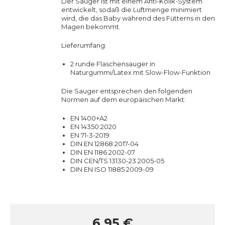
Der Sauger ist mit einem Anti-Kolik-System
entwickelt, sodaß die Luftmenge minimiert
wird, die das Baby während des Fütterns in den
Magen bekommt.
Lieferumfang:
2 runde Flaschensauger in
Naturgummi/Latex mit Slow-Flow-Funktion
Die Sauger entsprechen den folgenden
Normen auf dem europäischen Markt:
EN 1400+A2
EN 14350:2020
EN 71-3-2019
DIN EN 12868 2017-04
DIN EN 1186 2002-07
DIN CEN/TS 13130-23 2005-05
DIN EN ISO 11885 2009-09
6,95 €