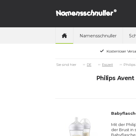
Namensschnuller
Sch
Kostenloser Vers
Philip
Sie sind hier
DE
Esszeit
Philips Avent
Babyflasch
Mit der Phil
der Brust in
Babyflasche 