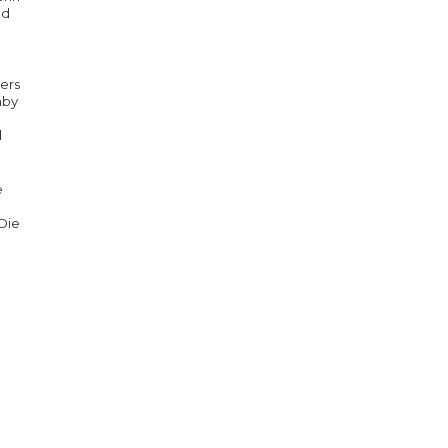
nd
ers
aby
d
e
Die