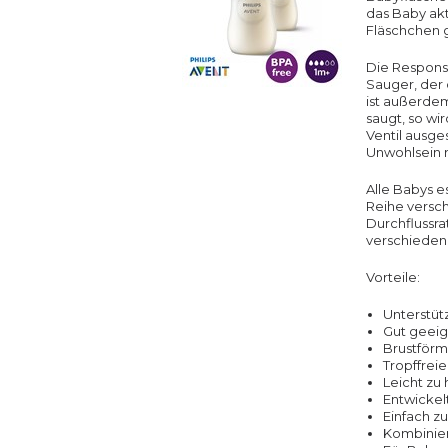
das Baby akti
Fläschchen 
Die Response
Sauger, der 
ist außerdem
saugt, so wir
Ventil ausge
Unwohlsein r
Alle Babys e
Reihe versch
Durchflussra
verschieden
Vorteile:
Unterstüt
Gut geeig
Brustförm
Tropffrei
Leicht zu 
Entwickel
Einfach z
Kombinier