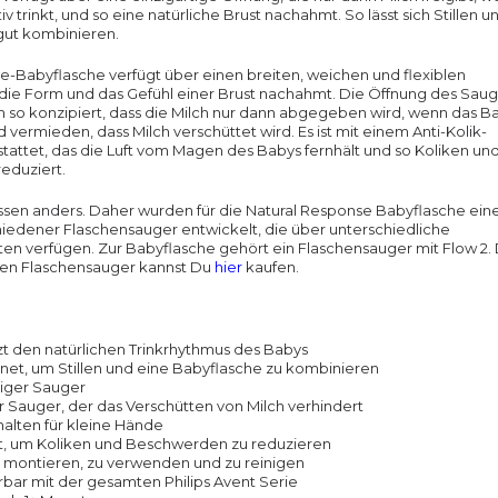
v trinkt, und so eine natürliche Brust nachahmt. So lässt sich Stillen u
gut kombinieren.
-Babyflasche verfügt über einen breiten, weichen und flexiblen
die Form und das Gefühl einer Brust nachahmt. Die Öffnung des Saug
 so konzipiert, dass die Milch nur dann abgegeben wird, wenn das B
d vermieden, dass Milch verschüttet wird. Es ist mit einem Anti-Kolik-
stattet, das die Luft vom Magen des Babys fernhält und so Koliken un
eduziert.
ssen anders. Daher wurden für die Natural Response Babyflasche ein
iedener Flaschensauger entwickelt, die über unterschiedliche
ten verfügen. Zur Babyflasche gehört ein Flaschensauger mit Flow 2. 
en Flaschensauger kannst Du
hier
kaufen.
zt den natürlichen Trinkrhythmus des Babys
net, um Stillen und eine Babyflasche zu kombinieren
iger Sauger
er Sauger, der das Verschütten von Milch verhindert
halten für kleine Hände
t, um Koliken und Beschwerden zu reduzieren
u montieren, zu verwenden und zu reinigen
bar mit der gesamten Philips Avent Serie