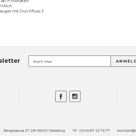
 ab 1+ Monaten
l Milch
auger mit Durchfluss 3
letter
Bergsoesvej 27, DK-8600 Silkeborg
Tlf.: 0045 87 22 76 77
kontakt@n