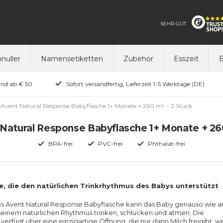
SEHR GUT
nuller
Namensetiketten
Zubehör
Esszeit
B
and ab € 50
Sofort versandfertig, Lieferzeit 1-5 Werktage (DE)
s Avent Natural Response Babyflasche 1+ Monate + 260 ml. - 2 Stück
 Natural Response Babyflasche 1+ Monate + 260
BPA-frei
PVC-frei
Phthalat-frei
e, die den natürlichen Trinkrhythmus des Babys unterstützt
ips Avent Natural Response Babyflasche kann das Baby genauso wie a
 seinem natürlichen Rhythmus trinken, schlucken und atmen. Die
verfügt über eine einzigartige Öffnung, die nur dann Milch freigibt, 