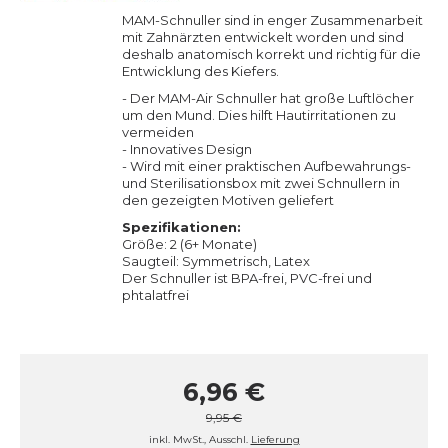
MAM-Schnuller sind in enger Zusammenarbeit
mit Zahnärzten entwickelt worden und sind
deshalb anatomisch korrekt und richtig für die
Entwicklung des Kiefers.
- Der MAM-Air Schnuller hat große Luftlöcher
um den Mund. Dies hilft Hautirritationen zu
vermeiden
- Innovatives Design
- Wird mit einer praktischen Aufbewahrungs-
und Sterilisationsbox mit zwei Schnullern in
den gezeigten Motiven geliefert
Spezifikationen:
Größe: 2 (6+ Monate)
Saugteil: Symmetrisch, Latex
Der Schnuller ist BPA-frei, PVC-frei und
phtalatfrei
6,96 €
9,95 €
inkl. MwSt., Ausschl.
Lieferung